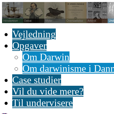
Vejledning
Opgaver
Om Darwin
Om darwinisme i Dan
Case studier
Vil du vide mere?
Til undervisere