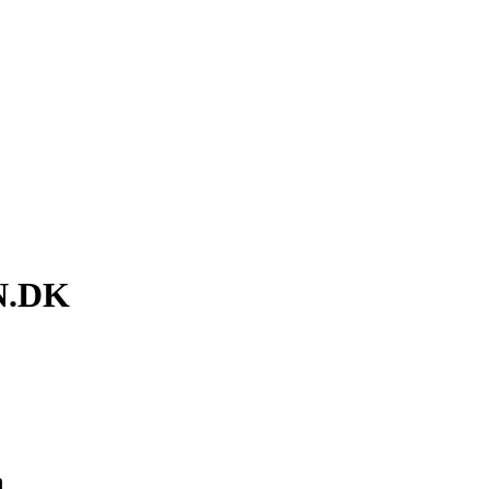
N.DK
n