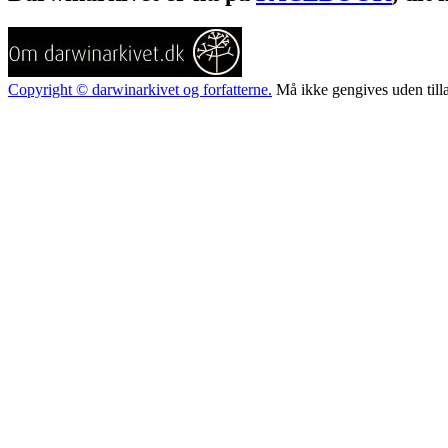
Copyright © darwinarkivet og forfatterne.
Må ikke gengives uden till